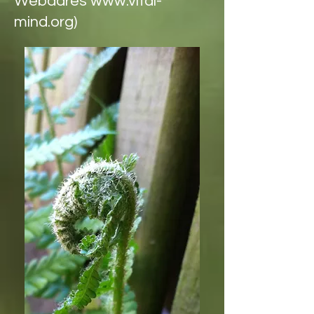
Webadres
www.vital-
mind.org
)