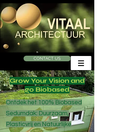
CONTACT US
Grow Your Vision and
go Biobased
Ontdek het 100% Biobased
Sedumdak: Duurzaam,
Plasticvrij en Natuurlijke