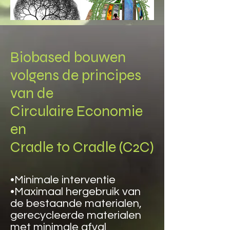
Biobased bouwen
volgens de principes
van de
Circulaire Economie
en
Cradle to Cradle (C2C)
•Minimale interventie
•Maximaal hergebruik van
de bestaande materialen,
gerecycleerde materialen
met minimale afval